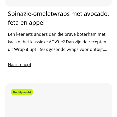
Spinazie-omeletwraps met avocado,
feta en appel
Een keer iets anders dan die brave boterham met
kaas of het klassieke AGV’tje? Dan zijn de recepten
uit Wrap it up! – 50 x gezonde wraps voor ontbijt,
lunch en diner een uitkomst! Of het nu met een
volkorentortilla of ijsbergsla als basis is, met ei
Naar recept
voor in de ochtend of ’s avonds met andere
eiwitten: een wrap is supermakkelijk te...
Hoofdgerecht