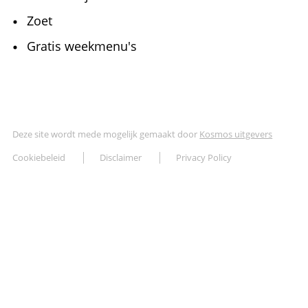
Zoet
Gratis weekmenu's
Deze site wordt mede mogelijk gemaakt door
Kosmos uitgevers
Cookiebeleid
Disclaimer
Privacy Policy