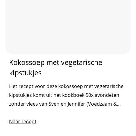
Kokossoep met vegetarische
kipstukjes
Het recept voor deze kokossoep met vegetarische
kipstukjes komt uit het kookboek 50x avondeten
zonder vlees van Sven en Jennifer (Voedzaam &
Snel). Wil je regelmatig gratis gezonde recepten in
je inbox ontvangen? Schrijf je dan in voor onze
Naar recept
nieuwsbrief: Ja ik wil regelmatig gezonde recepten