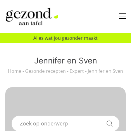
Alles wat jou gezonder maakt
Jennifer en Sven
Home
-
Gezonde recepten
-
Expert
-
Jennifer en Sven