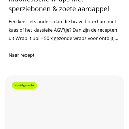
sperziebonen & zoete aardappel
Een keer iets anders dan die brave boterham met
kaas of het klassieke AGV’tje? Dan zijn de recepten
uit Wrap it up! – 50 x gezonde wraps voor ontbijt,
lunch en diner een uitkomst! Of het nu met een
volkorentortilla of ijsbergsla als basis is, met ei
Naar recept
voor in de ochtend of ’s avonds met andere
eiwitten: een wrap is supermakkelijk...
Hoofdgerecht