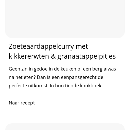
Zoeteaardappelcurry met
kikkererwten & granaatappelpitjes
Geen zin in gedoe in de keuken of een berg afwas
na het eten? Dan is een eenpansgerecht de
perfecte uitkomst. In hun tiende kookboek
Voedzaam & Snel: 50 x gezonde eenpansgerechten
delen Jennifer en Sven vijftig recepten die je
Naar recept
eenvoudig in één pan bereidt: voedzaam, makkelijk
en vol smaak! Beeldcredits: Sven ter Heide Ontvang
hier ons gratis 4 weken-menu...