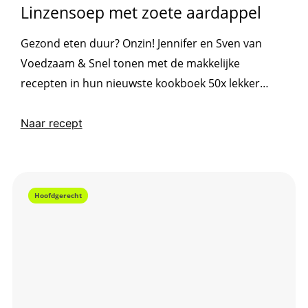
Linzensoep met zoete aardappel
Gezond eten duur? Onzin! Jennifer en Sven van
Voedzaam & Snel tonen met de makkelijke
recepten in hun nieuwste kookboek 50x lekker
gezond en betaalbaar eens en voor altijd dat
bewust koken ook nog eens ontzettend betaalbaar
Naar recept
is.
Hoofdgerecht