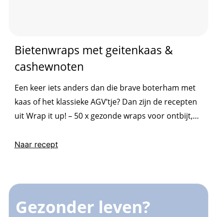
Bietenwraps met geitenkaas &
cashewnoten
Een keer iets anders dan die brave boterham met
kaas of het klassieke AGV’tje? Dan zijn de recepten
uit Wrap it up! – 50 x gezonde wraps voor ontbijt,
lunch en diner een uitkomst! Of het nu met een
volkorentortilla of ijsbergsla als basis is, met ei
Naar recept
voor in de ochtend of ’s avonds met andere
eiwitten: een wrap is supermakkelijk...
Gezonder leven?