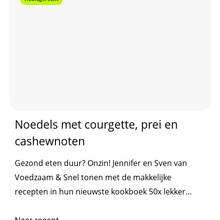
Noedels met courgette, prei en
cashewnoten
Gezond eten duur? Onzin! Jennifer en Sven van
Voedzaam & Snel tonen met de makkelijke
recepten in hun nieuwste kookboek 50x lekker
gezond en betaalbaar eens en voor altijd dat
bewust koken ook nog eens ontzettend betaalbaar