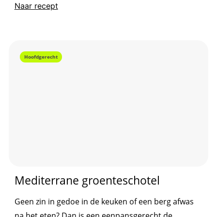
delen Jennifer en Sven vijftig recepten die je
Naar recept
eenvoudig in één pan bereidt: voedzaam, makkelijk
en vol smaak! Beeldcredits: Sven ter Heide Ontvang
hier ons gratis 4 weken-menu...
Hoofdgerecht
Mediterrane groenteschotel
Geen zin in gedoe in de keuken of een berg afwas
na het eten? Dan is een eenpansgerecht de