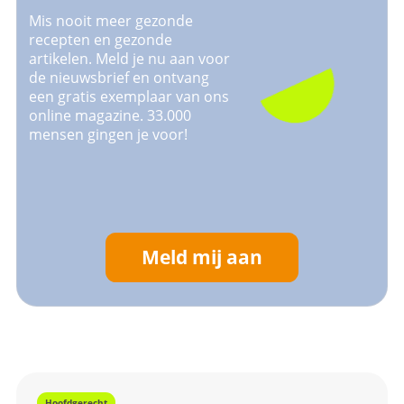
Mis nooit meer gezonde
recepten en gezonde
artikelen. Meld je nu aan voor
de nieuwsbrief en ontvang
een gratis exemplaar van ons
online magazine. 33.000
mensen gingen je voor!
Meld mij aan
Hoofdgerecht