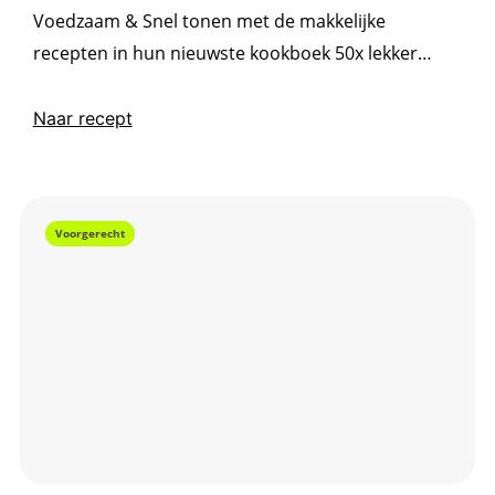
Voedzaam & Snel tonen met de makkelijke
recepten in hun nieuwste kookboek 50x lekker
gezond en betaalbaar eens en voor altijd dat
bewust koken ook nog eens ontzettend betaalbaar
Naar recept
is.
Voorgerecht