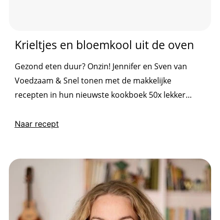
Krieltjes en bloemkool uit de oven
Gezond eten duur? Onzin! Jennifer en Sven van
Voedzaam & Snel tonen met de makkelijke
recepten in hun nieuwste kookboek 50x lekker
gezond en betaalbaar eens en voor altijd dat
bewust koken ook nog eens ontzettend betaalbaar
Naar recept
is.