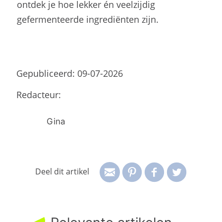
Deel dit artikel
Relevante artikelen
Bewustzijn
Heb jij vaak hoofdpijn of een
stijve nek? Dit kan erachter
zitten
Afvallen
Waarom stress de verborgen
oorzaak van overgewicht kan