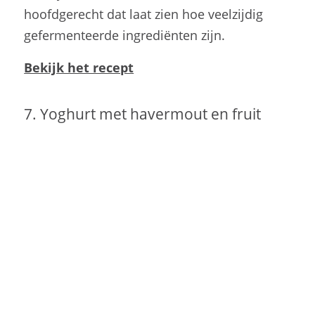
hoofdgerecht dat laat zien hoe veelzijdig
gefermenteerde ingrediënten zijn.
Bekijk het recept
7. Yoghurt met havermout en fruit
Yoghurt is misschien wel het bekendste
gefermenteerde zuivelproduct. In dit
eenvoudige ontbijt combineer je het met
havermout, vers fruit en knapperige noten.
Het resultaat? Een frisse, voedzame start van
de dag die ook nog eens zo op tafel staat!
Bekijk het recept