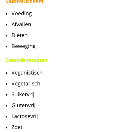
Vegetarisch
Suikervrij
Glutenvrij
Lactosevrij
Zoet
Gratis weekmenu's
Deze site wordt mede mogelijk gemaakt door
Kosmos uitgevers
Cookiebeleid
Disclaimer
Privacy Policy