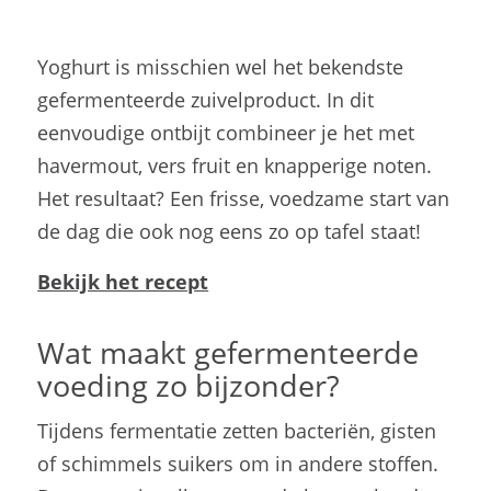
Wat maakt gefermenteerde
voeding zo bijzonder?
Tijdens fermentatie zetten bacteriën, gisten
of schimmels suikers om in andere stoffen.
Dat zorgt niet alleen voor de kenmerkende
smaak en textuur van producten als yoghurt,
kefir, kimchi, tempeh, miso en kombucha,
maar maakt ze ook zo populair. Sommige
gefermenteerde producten bevatten levende
micro-organismen die kunnen bijdragen aan
een gezonde darmflora. Een mooie reden
dus om ze wat vaker op het menu te zetten!