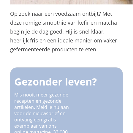
Op zoek naar een voedzaam ontbijt? Met
deze romige smoothie van kefir en matcha
begin je de dag goed. Hij is snel klaar,
heerlijk fris en een ideale manier om vaker
gefermenteerde producten te eten.
Gezonder leven?
Mis nooit meer gezonde
recepten en gezonde
artikelen. Meld je nu aan
voor de nieuwsbrief en
ontvang een gratis
exemplaar van ons
online magazine. 33.000