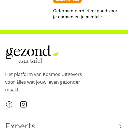
Het platform van Kosmos Uitgevers
voor álles wat jouw leven gezonder
maakt.
Experts
Marjolein Dubbers
Charlotte Labee
Jamie Oliver
Vivian Reijs
Lenna Omrani
Gabriëlle Rutten