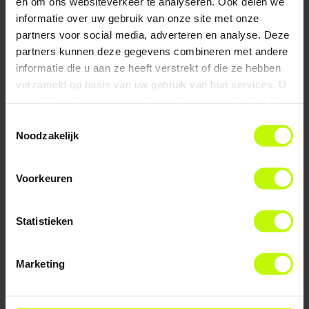
82,6 gram koolhydraten
en om ons websiteverkeer te analyseren. Ook delen we
informatie over uw gebruik van onze site met onze
partners voor social media, adverteren en analyse. Deze
Wil je regelmatig gratis gezonde recepten in je
partners kunnen deze gegevens combineren met andere
informatie die u aan ze heeft verstrekt of die ze hebben
inbox ontvangen? Schrijf je dan in voor onze
verzameld op basis van uw gebruik van hun services. U
nieuwsbrief:
gaat akkoord met onze cookies als u onze website blijft
gebruiken.
Toestemmingsselectie
Noodzakelijk
Start vandaag met
Voorkeuren
gezond eten!
Statistieken
Meer dan 28.000 mensen
gingen je voor. Download
gratis ons gezonde 4-
Marketing
wekenmenu en maak gezond
eten makkelijk en lekker.