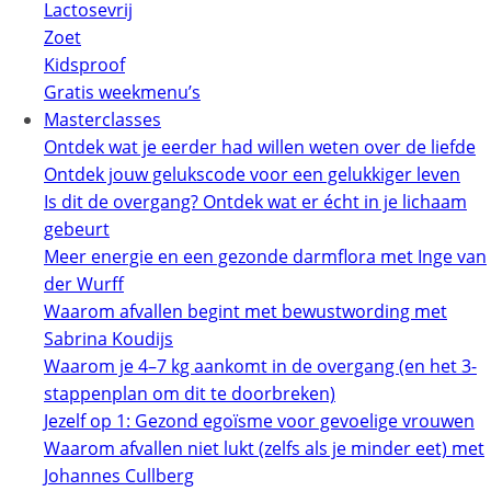
Lactosevrij
Zoet
Kidsproof
Gratis weekmenu’s
Masterclasses
Ontdek wat je eerder had willen weten over de liefde
Ontdek jouw gelukscode voor een gelukkiger leven
Is dit de overgang? Ontdek wat er écht in je lichaam
gebeurt
Meer energie en een gezonde darmflora met Inge van
der Wurff
Waarom afvallen begint met bewustwording met
Sabrina Koudijs
Waarom je 4–7 kg aankomt in de overgang (en het 3-
stappenplan om dit te doorbreken)
Jezelf op 1: Gezond egoïsme voor gevoelige vrouwen
Waarom afvallen niet lukt (zelfs als je minder eet) met
Johannes Cullberg