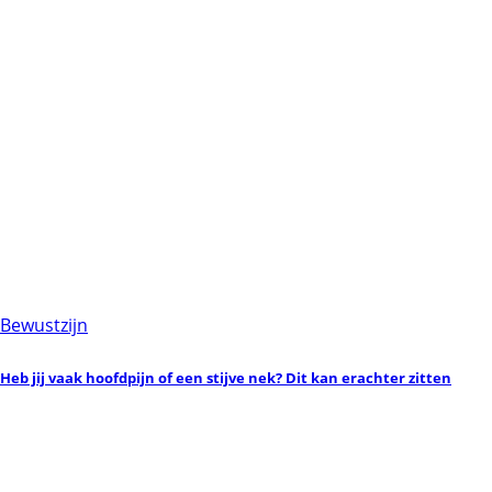
Bewustzijn
Heb jij vaak hoofdpijn of een stijve nek? Dit kan erachter zitten