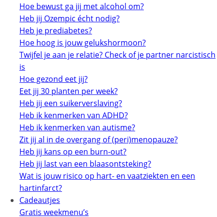
Hoe bewust ga jij met alcohol om?
Heb jij Ozempic écht nodig?
Heb je prediabetes?
Hoe hoog is jouw gelukshormoon?
Twijfel je aan je relatie? Check of je partner narcistisch
is
Hoe gezond eet jij?
Eet jij 30 planten per week?
Heb jij een suikerverslaving?
Heb ik kenmerken van ADHD?
Heb ik kenmerken van autisme?
Zit jij al in de overgang of (peri)menopauze?
Heb jij kans op een burn-out?
Heb jij last van een blaasontsteking?
Wat is jouw risico op hart- en vaatziekten en een
hartinfarct?
Cadeautjes
Gratis weekmenu’s