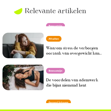
Relevante artikelen
Bewustzijn
Heb jij vaak hoofdpijn of een
Afvallen
stijve nek? Dit kan erachter
zitten
Waarom stress de verborgen
oorzaak van overgewicht kan
zijn
Bewustzijn
De voordelen van ademwerk
die bijna niemand kent
Gezond lichaam