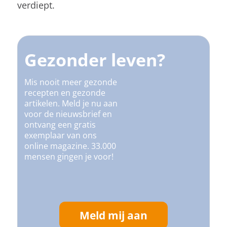
verdiept.
Gezonder leven?
Mis nooit meer gezonde
recepten en gezonde
artikelen. Meld je nu aan
voor de nieuwsbrief en
ontvang een gratis
exemplaar van ons
online magazine. 33.000
mensen gingen je voor!
Meld mij aan