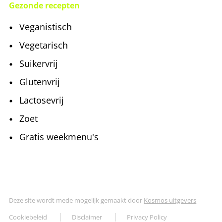
Gezonde recepten
Veganistisch
Vegetarisch
Suikervrij
Glutenvrij
Lactosevrij
Zoet
Gratis weekmenu's
Deze site wordt mede mogelijk gemaakt door
Kosmos uitgevers
Cookiebeleid
Disclaimer
Privacy Policy