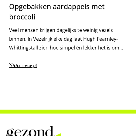
Opgebakken aardappels met
broccoli
Veel mensen krijgen dagelijks te weinig vezels
binnen. In Vezelrijk elke dag laat Hugh Fearnley-
Whittingstall zien hoe simpel én lekker het is om
daar iets aan te doen. Met 100 toegankelijke
recepten zet hij 12 veelzijdige groentehelden
Naar recept
centraal. De auteur schrijft over dit recept: “Dit is
een fantastische manier om een restje gepofte,
gekookte of geroosterde aardappels te gebruiken:
je...