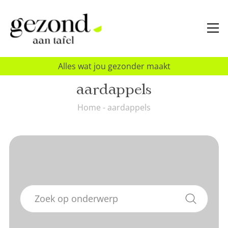
Alles wat jou gezonder maakt
aardappels
Home
-
aardappels