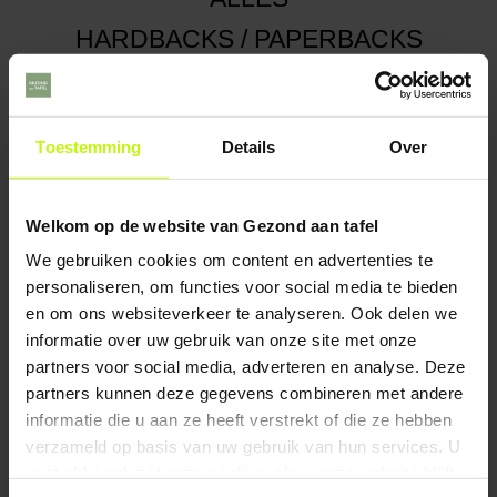
HARDBACKS / PAPERBACKS
E-BOOKS
LUISTERBOEKEN
DIVERSEN
Toestemming
Details
Over
Welkom op de website van Gezond aan tafel
€ 13,99 | Ebook
We gebruiken cookies om content en advertenties te
personaliseren, om functies voor social media te bieden
Power Mom
en om ons websiteverkeer te analyseren. Ook delen we
informatie over uw gebruik van onze site met onze
partners voor social media, adverteren en analyse. Deze
€ 13,99 | Ebook
partners kunnen deze gegevens combineren met andere
informatie die u aan ze heeft verstrekt of die ze hebben
Fit na de bevalling!
verzameld op basis van uw gebruik van hun services. U
gaat akkoord met onze cookies als u onze website blijft