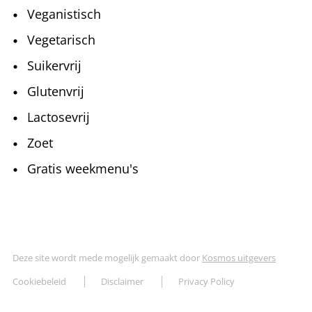
Veganistisch
Vegetarisch
Suikervrij
Glutenvrij
Lactosevrij
Zoet
Gratis weekmenu's
Deze site wordt mede mogelijk gemaakt door
Kosmos uitgevers
Cookiebeleid
Disclaimer
Privacy Policy