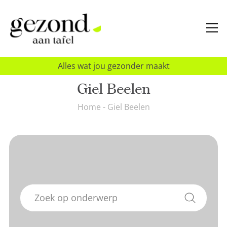
Alles wat jou gezonder maakt
Giel Beelen
Home
-
Giel Beelen