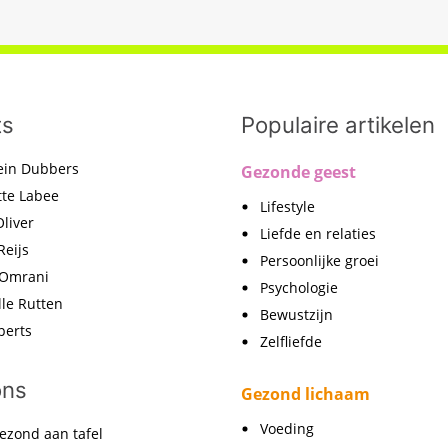
ts
Populaire artikelen
ein Dubbers
Gezonde geest
tte Labee
Lifestyle
liver
Liefde en relaties
Reijs
Persoonlijke groei
 Omrani
Psychologie
lle Rutten
Bewustzijn
perts
Zelfliefde
ons
Gezond lichaam
Voeding
ezond aan tafel