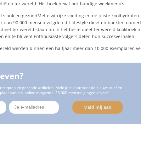
diëten ter wereld. Het boek bevat ook handige weekmenu’s.
 slank en gezondMet eiwitrijke voeding en de juiste koolhydraten 
er dan 90.000 mensen volgden dit lifestyle dieet en boekten opmerk
 dieet ter wereld staan nu in het beste dieet ter wereld kookboek
n én te blijven! Enthousiaste volgers delen hun succesverhalen.
 wereld werden binnen een halfjaar meer dan 10.000 exemplaren ve
leven?
recepten en gezonde artikelen. Meld je nu aan voor de nieuwsbrief en
plaar van ons online magazine. 33.000 mensen gingen je voor!