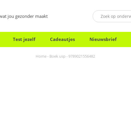
 wat jou gezonder maakt
Test jezelf
Cadeautjes
Nieuwsbrief
Home
-
Boek usp
-
9789021556482