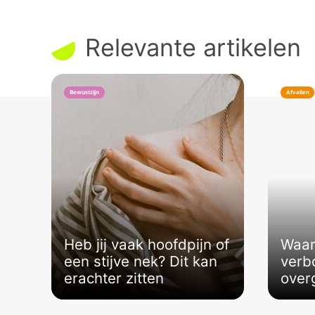
Relevante artikelen
Bewustzijn
Afvallen
Heb jij vaak hoofdpijn of
Waar
een stijve nek? Dit kan
verb
erachter zitten
over