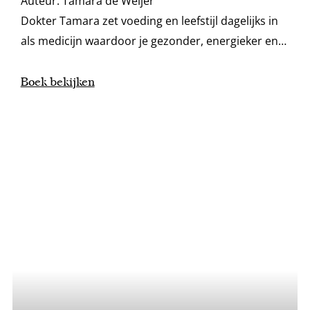
Auteur:
Tamara de Weijer
Dokter Tamara zet voeding en leefstijl dagelijks in
als medicijn waardoor je gezonder, energieker en
slanker wordt. Nieuwe editie met een frisse look en
feel en up-to-date informatie.
Boek bekijken