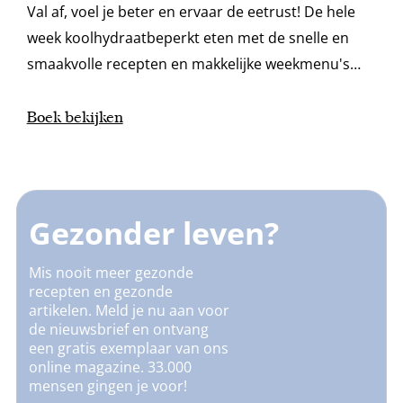
Val af, voel je beter en ervaar de eetrust! De hele
week koolhydraatbeperkt eten met de snelle en
smaakvolle recepten en makkelijke weekmenu's
van diëtiste Yvonne Lemmers.
Boek bekijken
Gezonder leven?
Mis nooit meer gezonde
recepten en gezonde
artikelen. Meld je nu aan voor
de nieuwsbrief en ontvang
een gratis exemplaar van ons
online magazine. 33.000
mensen gingen je voor!