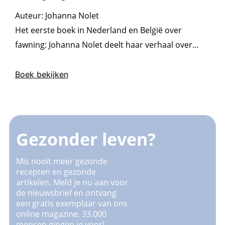
Auteur:
Johanna Nolet
Het eerste boek in Nederland en België over
fawning: Johanna Nolet deelt haar verhaal over
pleasen als overlevingsstrategie. Confronterend,
verhelderend en bevrijdend.
Boek bekijken
Gezonder leven?
Mis nooit meer gezonde
recepten en gezonde
artikelen. Meld je nu aan voor
de nieuwsbrief en ontvang
een gratis exemplaar van ons
online magazine. 33.000
mensen gingen je voor!