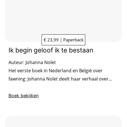
€ 23,99 | Paperback
Ik begin geloof ik te bestaan
Auteur:
Johanna Nolet
Het eerste boek in Nederland en België over
fawning: Johanna Nolet deelt haar verhaal over
pleasen als overlevingsstrategie. Confronterend,
verhelderend en bevrijdend.
Boek bekijken