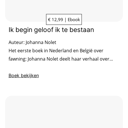
€ 12,99 | Ebook
Ik begin geloof ik te bestaan
Auteur:
Johanna Nolet
Het eerste boek in Nederland en België over
fawning: Johanna Nolet deelt haar verhaal over
pleasen als overlevingsstrategie. Confronterend,
verhelderend en bevrijdend.
Boek bekijken