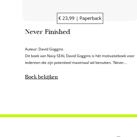
€ 23,99 | Paperback
Never Finished
Auteur:
David Goggins
Dit boek van Navy SEAL David Goggins is hét motivatieboek voor
iedereen die zijn potentieel maximaal wil benutten. 'Never
Finished' is de opvolger van zijn internationale bestseller 'Can't
Hurt Me'.
Boek bekijken