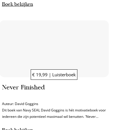
Boek bekijken
€ 19,99 | Luisterboek
Never Finished
Auteur:
David Goggins
Dit boek van Navy SEAL David Goggins is hét motivatieboek voor
iedereen die zijn potentieel maximaal wil benutten. 'Never
Finished' is de opvolger van zijn internationale bestseller 'Can't
Hurt Me'.
Boek bekijken