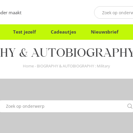
onder maakt
Test jezelf
Cadeautjes
Nieuwsbrief
Y & AUTOBIOGRAPHY :
Home
-
BIOGRAPHY & AUTOBIOGRAPHY : Military