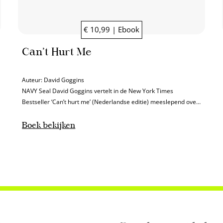
€ 10,99 | Ebook
Can’t Hurt Me
Auteur:
David Goggins
NAVY Seal David Goggins vertelt in de New York Times
Bestseller ‘Can’t hurt me’ (Nederlandse editie) meeslepend over
hoe hij tot zelfdiscipline, mentale weerbaarheid en veerkracht
kwam.
Boek bekijken