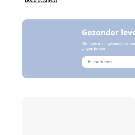
Gezonder lev
Mis nooit meer gezonde recepte
gingen je voor!