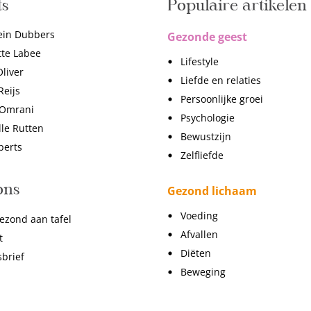
ts
Populaire artikelen
ein Dubbers
Gezonde geest
tte Labee
Lifestyle
liver
Liefde en relaties
Reijs
Persoonlijke groei
 Omrani
Psychologie
lle Rutten
Bewustzijn
perts
Zelfliefde
ons
Gezond lichaam
Voeding
ezond aan tafel
Afvallen
t
Diëten
brief
Beweging