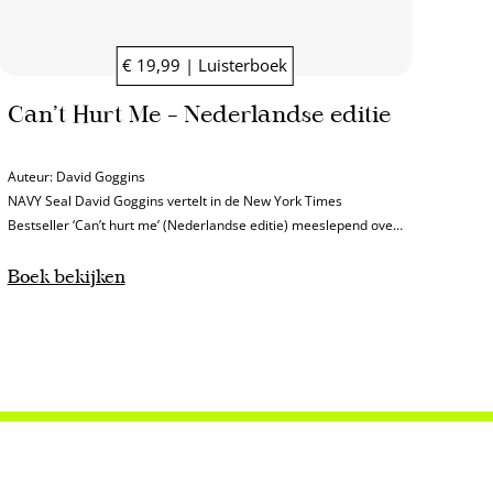
€ 19,99 | Luisterboek
Can’t Hurt Me – Nederlandse editie
Auteur:
David Goggins
NAVY Seal David Goggins vertelt in de New York Times
Bestseller ‘Can’t hurt me’ (Nederlandse editie) meeslepend over
hoe hij tot zelfdiscipline, mentale weerbaarheid en veerkracht
kwam.
Boek bekijken