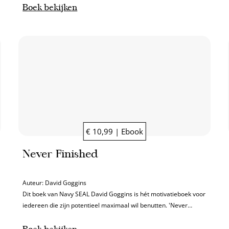
kwam.
Boek bekijken
€ 10,99 | Ebook
Never Finished
Auteur:
David Goggins
Dit boek van Navy SEAL David Goggins is hét motivatieboek voor
iedereen die zijn potentieel maximaal wil benutten. 'Never
Finished' is de opvolger van zijn internationale bestseller 'Can't
Hurt Me'.
Boek bekijken