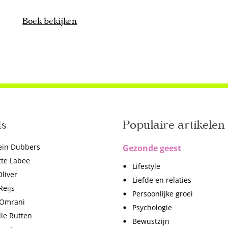
Boek bekijken
ts
Populaire artikelen
ein Dubbers
Gezonde geest
tte Labee
Lifestyle
liver
Liefde en relaties
Reijs
Persoonlijke groei
 Omrani
Psychologie
lle Rutten
Bewustzijn