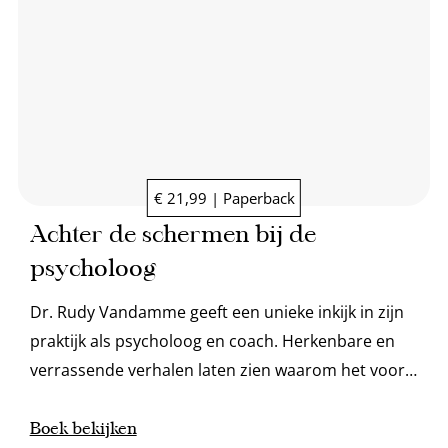
€ 21,99 | Paperback
Achter de schermen bij de
psycholoog
Dr. Rudy Vandamme geeft een unieke inkijk in zijn
praktijk als psycholoog en coach. Herkenbare en
verrassende verhalen laten zien waarom het voor
iedereen waardevol kan zijn om hulp in te
schakelen.
Boek bekijken