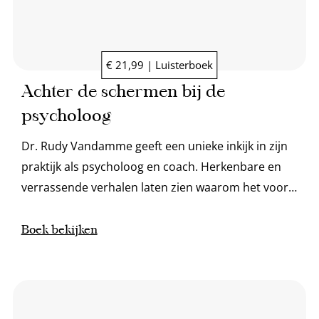
€ 21,99 | Luisterboek
Achter de schermen bij de
psycholoog
Dr. Rudy Vandamme geeft een unieke inkijk in zijn
praktijk als psycholoog en coach. Herkenbare en
verrassende verhalen laten zien waarom het voor
iedereen waardevol kan zijn om hulp in te
schakelen.
Boek bekijken