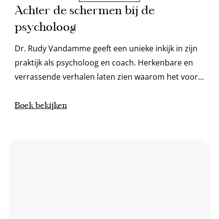
Achter de schermen bij de
psycholoog
Dr. Rudy Vandamme geeft een unieke inkijk in zijn
praktijk als psycholoog en coach. Herkenbare en
verrassende verhalen laten zien waarom het voor
iedereen waardevol kan zijn om hulp in te
schakelen.
Boek bekijken