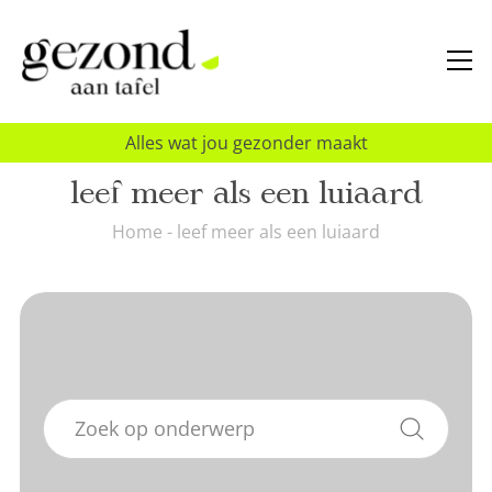
Alles wat jou gezonder maakt
leef meer als een luiaard
Home
-
leef meer als een luiaard