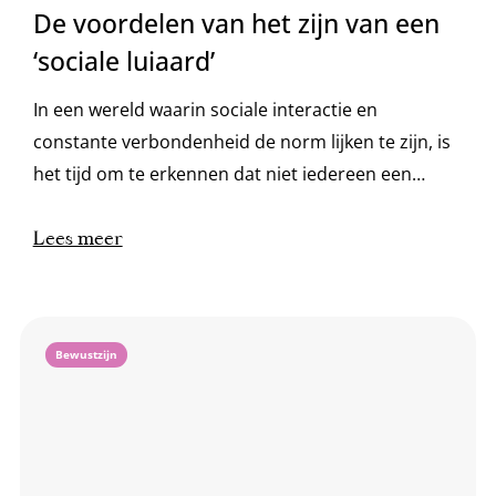
De voordelen van het zijn van een
‘sociale luiaard’
In een wereld waarin sociale interactie en
constante verbondenheid de norm lijken te zijn, is
het tijd om te erkennen dat niet iedereen een
sociale vlinder hoeft te zijn. Soms is het juist oké
om een beetje meer als een luiaard te zijn in een
Lees meer
wereld vol sociale vlinders. Dit heet ook wel sociale
luiaardigheid, volgens Tim Collins.
Bewustzijn