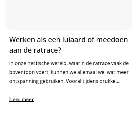
Werken als een luiaard of meedoen
aan de ratrace?
In onze hectische wereld, waarin de ratrace vaak de
boventoon voert, kunnen we allemaal wel wat meer
ontspanning gebruiken. Vooral tijdens drukke,
lange werkdagen. Wat als we een voorbeeld nemen
aan een van de meest relaxte wezens op aarde, de
Lees meer
luiaard?