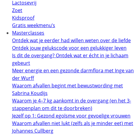
Lactosevrij
Zoet
Kidsproof
Gratis weekmenu’s
Masterclasses
Ontdek wat je eerder had willen weten over de liefde
Ontdek jouw gelukscode voor een gelukkiger leven
Is dit de overgang? Ontdek wat er écht in je lichaam
gebeurt
Meer energie en een gezonde darmflora met Inge van
der Wurff
Waarom afvallen begint met bewustwording met
Sabrina Koudijs
Waarom je 4–7 kg aankomt in de overgang (en het 3-
stappenplan om dit te doorbreken)
Jezelf op 1: Gezond egoïsme voor gevoelige vrouwen
Waarom afvallen niet lukt (zelfs als je minder eet) met
Johannes Cullberg