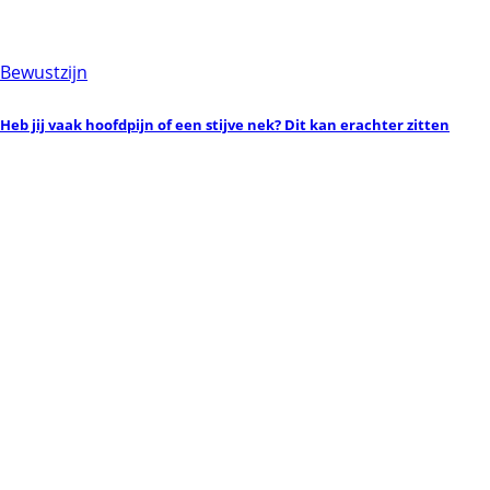
Bewustzijn
Heb jij vaak hoofdpijn of een stijve nek? Dit kan erachter zitten