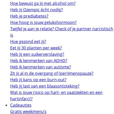
Hoe bewust ga jij met alcohol om?
Heb jij Ozempic écht nodig?
Heb je prediabetes?
Hoe hoog is jouw gelukshormoon?
Twijfel je aan je relatie? Check of je partner narcistisch
is
Hoe gezond eet jij?
Eet jij 30 planten per week?
Heb jij een suikerverslaving?
Heb ik kenmerken van ADHD?
Heb ik kenmerken van autisme?
Zit jij al in de overgang of (peri)menopauze?
Heb jij kans op een burn-out?
Heb jij last van een blaasontsteking?
Wat is jouw risico op hart- en vaatziekten en een
hartinfarct?
Cadeautjes
Gratis weekmenu’s